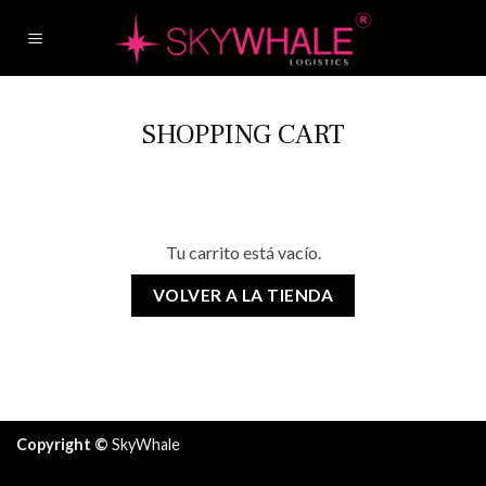
Skip
to
content
SHOPPING CART
Tu carrito está vacío.
VOLVER A LA TIENDA
Copyright ©
SkyWhale